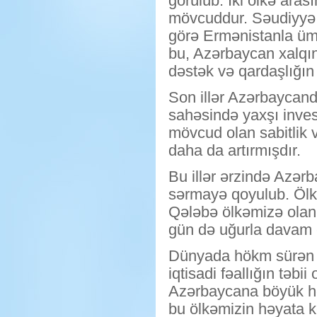
görülüb. İki ölkə aras
mövcuddur. Səudiyyə Ə
görə Ermənistanla ümu
bu, Azərbaycan xalqı
dəstək və qardaşlığın 
Son illər Azərbaycanda
sahəsində yaxşı invest
mövcud olan sabitlik v
daha da artırmışdır.
Bu illər ərzində Azərb
sərmayə qoyulub. Ölk
Qələbə ölkəmizə olan 
gün də uğurla davam e
Dünyada hökm sürən m
iqtisadi fəallığın təb
Azərbaycana böyük hə
bu ölkəmizin həyata keç