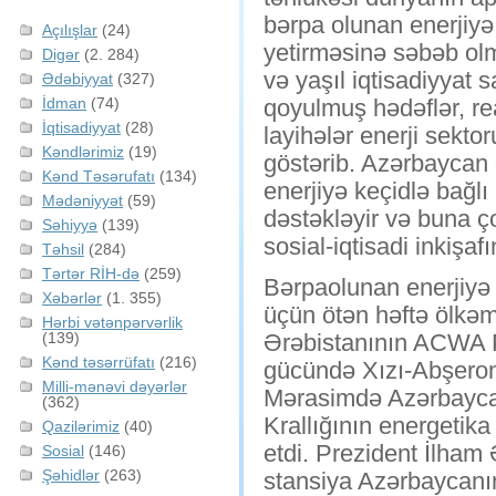
bərpa olunan enerjiyə
Açılışlar
(24)
yetirməsinə səbəb olm
Digər
(2. 284)
və yaşıl iqtisadiyyat 
Ədəbiyyat
(327)
İdman
(74)
qoyulmuş hədəflər, rea
İqtisadiyyat
(28)
layihələr enerji sekt
Kəndlərimiz
(19)
göstərib. Azərbaycan
Kənd Təsərufatı
(134)
enerjiyə keçidlə bağlı 
Mədəniyyət
(59)
dəstəkləyir və buna ç
Səhiyyə
(139)
sosial-iqtisadi inkişafı
Təhsil
(284)
Tərtər RİH-də
(259)
Bərpaolunan enerjiyə 
Xəbərlər
(1. 355)
üçün ötən həftə ölkə
Hərbi vətənpərvərlik
(139)
Ərəbistanının ACWA P
Kənd təsərrüfatı
(216)
gücündə Xızı-Abşeron 
Milli-mənəvi dəyərlər
Mərasimdə Azərbaycan
(362)
Krallığının energetik
Qazilərimiz
(40)
etdi. Prezident İlham 
Sosial
(146)
Şəhidlər
(263)
stansiya Azərbaycanın 