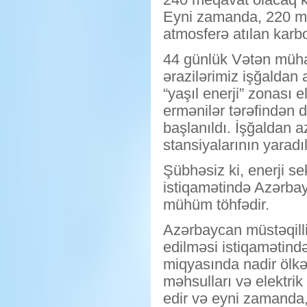
Eyni zamanda, 220 mi
atmosferə atılan karb
44 günlük Vətən müha
ərazilərimiz işğaldan
“yaşıl enerji” zonası
ermənilər tərəfindən d
başlanıldı. İşğaldan a
stansiyalarının yaradı
Şübhəsiz ki, enerji se
istiqamətində Azərbayc
mühüm töhfədir.
Azərbaycan müstəqillik
edilməsi istiqamətind
miqyasında nadir ölkəl
məhsulları və elektrik
edir və eyni zamanda,