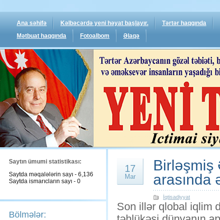
Ana səhifə
Kəlbəcərdə yeni həyat başlayır.
Tərtər haqqında
Mətbuat haqqında
Fotoalbom
Əlaqə
Birləşmiş 
Saytın ümumi statistikası:
17
Saytda məqalələrin sayı - 6,136
arasında ə
Mar
Saytda ismarıcların sayı - 0
İqtisadiyyat
Son illər qlobal iqlim d
Bölmələr:
təhlükəsi dünyanın apa