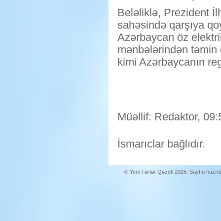
Beləliklə, Prezident İ
sahəsində qarşıya qoy
Azərbaycan öz elektri
mənbələrindən təmin e
kimi Azərbaycanın r
Müəllif: Redaktor, 09:
İsmarıclar bağlıdır.
© Yeni Tərtər Qəzeti 2026. Saytın hazır