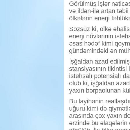
Görülmüş işlər nəticəs
və ildən-ilə artan təbii
ölkələrin enerji təhlük
Sözsüz ki, ölkə əhali
enerji növlərinin iste
əsas hədəf kimi qoymu
gündəmindəki ən mühüm
İşğaldan azad edilmiş
stansiyasının tikintisi
istehsalı potensialı 
olub ki, işğaldan aza
yaxın bərpaolunan külə
Bu layihənin reallaşd
uğuru kimi də qiymətl
arasında çox yaxın dos
ərzində bu əlaqələrin 