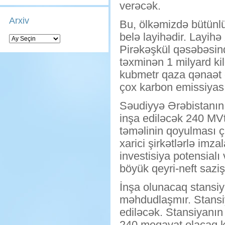
verəcək.
Arxiv
Bu, ölkəmizdə bütünlük
belə layihədir. Layih
Arxiv
Pirəkəşkül qəsəbəsində
təxminən 1 milyard kil
kubmetr qaza qənaət 
çox karbon emissiyası
Səudiyyə Ərəbistanın
inşa ediləcək 240 MVt
təməlinin qoyulması ç
xarici şirkətlərlə imz
investisiya potensialı
böyük qeyri-neft saziş
İnşa olunacaq stansiy
məhdudlaşmır. Stansiy
ediləcək. Stansiyanın 
240 meqavat olacaq ki,